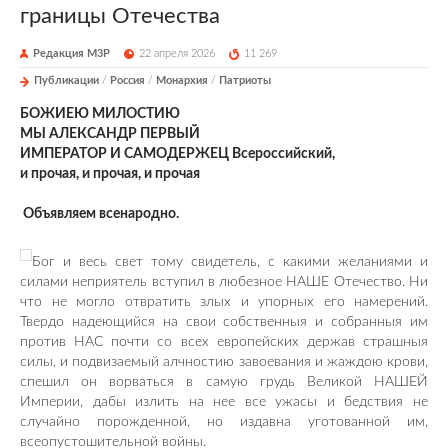
границы Отечества
Редакция М3Р
22 апреля 2026
11 269
Публикации
/
Россия
/
Монархия
/
Патриоты
БОЖИЕЮ МИЛОСТИЮ
МЫ АЛЕКСАНДР ПЕРВЫЙ
ИМПЕРАТОР И САМОДЕРЖЕЦ Всероссийский,
и прочая, и прочая, и прочая
Объявляем всенародно.
Бог и весь свет тому свидетель, с какими желаниями и
силами неприятель вступил в любезное НАШЕ Отечество. Ни
что не могло отвратить злых и упорных его намерений.
Твердо надеющийся на свои собственныя и собранныя им
против НАС почти со всех европейских держав страшныя
силы, и подвизаемый алчностию завоевания и жаждою крови,
спешил он ворваться в самую грудь Великой НАШЕЙ
Империи, дабы излить на нее все ужасы и бедствия не
случайно порожденной, но издавна уготованной им,
всеопустошительной войны.