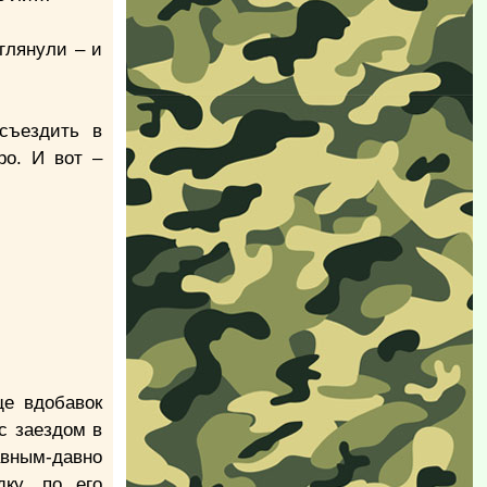
глянули – и
 съездить в
ро. И вот –
ще вдобавок
с заездом в
авным-давно
ку, по его