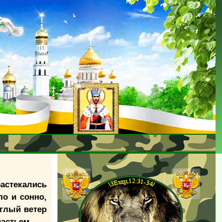
растекались
о и сонно,
зглый ветер
настьем.