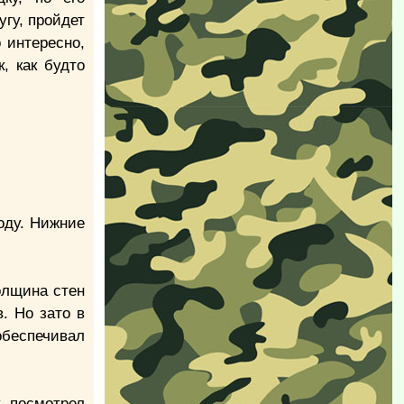
угу, пройдет
 интересно,
, как будто
оду. Нижние
олщина стен
. Но зато в
обеспечивал
у посмотрел