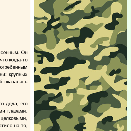
ясенным. Он
что когда-то
погребенным
ни: крупных
й оказалась
о деда, его
ми глазами.
 целковыми,
тило на то,