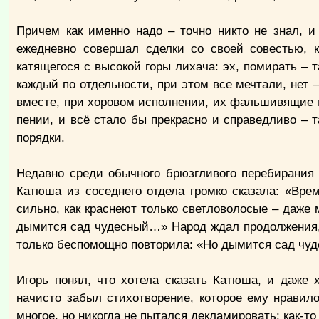
Причем как именно надо – точно никто не знал, и
ежедневно совершал сделки со своей совестью, кт
катящегося с высокой горы лихача: эх, помирать – т
каждый по отдельности, при этом все мечтали, нет 
вместе, при хоровом исполнении, их фальшивящие п
пении, и всё стало бы прекрасно и справедливо – т
порядки.
Недавно среди обычного брюзгливого перебирания
Катюша из соседнего отдела громко сказала: «Вре
сильно, как краснеют только светловолосые – даже
дымится сад чудесный…» Народ ждал продолжения, а
только беспомощно повторила: «Но дымится сад чуд
Игорь понял, что хотела сказать Катюша, и даже 
начисто забыл стихотворение, которое ему нравило
многое, но никогда не пытался декламировать: как-т