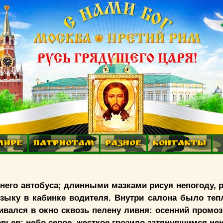
МИРЕ
ПАТРИОТАМ
РАЗНОЕ
КОНТАКТЫ
него автобуса; длинными мазками рисуя непогоду, 
зыку в кабинке водителя. Внутри салона было тепл
вался в окно сквозь пелену ливня: осенний промо
евьев; небо серое, жесткое грозило затянувшимся не