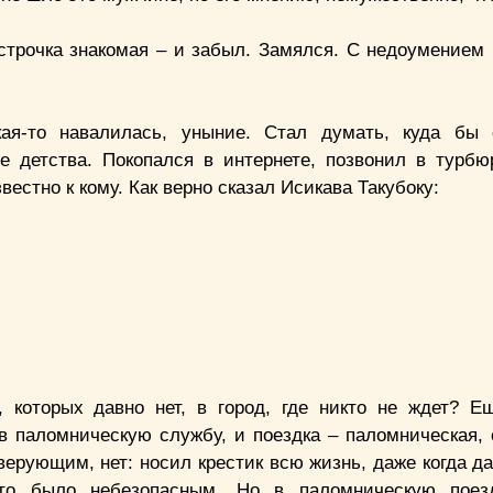
 строчка знакомая – и забыл. Замялся. С недоумением 
акая-то навалилась, уныние. Стал думать, куда бы
е детства. Покопался в интернете, позвонил в турбю
естно к кому. Как верно сказал Исикава Такубоку:
которых давно нет, в город, где никто не ждет? Е
 в паломническую службу, и поездка – паломническая, 
верующим, нет: носил крестик всю жизнь, даже когда д
это было небезопасным. Но в паломническую поезд