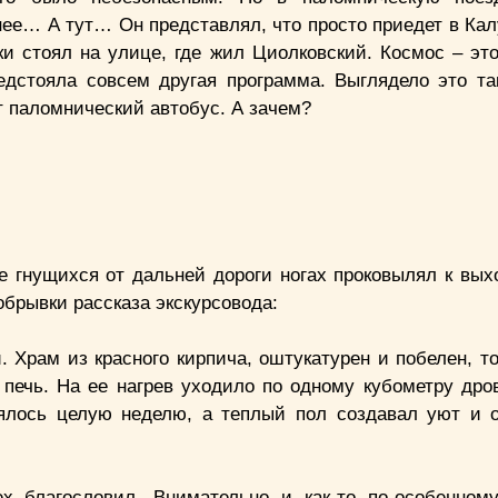
нее… А тут… Он представлял, что просто приедет в Кал
и стоял на улице, где жил Циолковский. Космос – это
дстояла совсем другая программа. Выглядело это так
от паломнический автобус. А зачем?
 гнущихся от дальней дороги ногах проковылял к вых
брывки рассказа экскурсовода:
. Храм из красного кирпича, оштукатурен и побелен, т
печь. На ее нагрев уходило по одному кубометру дров
ялось целую неделю, а теплый пол создавал уют и 
х благословил. Внимательно и как-то по-особенном