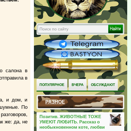
го салона в
 отправила в
ПОПУЛЯРНОЕ
ВЧЕРА
ОБСУЖДАЮТ
а, и дом, и
РАЗНОЕ
 шумные. По
разговоров,
Позитив. ЖИВОТНЫЕ ТОЖЕ
к же: да, не
УМЕЮТ ЛЮБИТЬ. Рассказ о
необыкновенном коте, любви