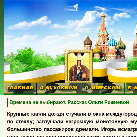
ГЛАВНАЯ
О ДУХОВНОМ
О МИРСКОМ
В 
Времена не выбирают. Рассказ Ольги Рожнёвой
Крупные капли дождя стучали в окна междугород
по стеклу; заглушали негромкую монотонную му
большинство пассажиров дремали. Игорь всматри
гнул траву, срывал последние сухие листья с дер