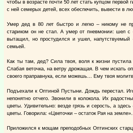
чтобы в возрасте почти 50 лет стать купцом первой 
с ней семерых детей, всех обеспечить, вывести в лю
Умер дед в 80 лет быстро и легко – никому не 
стариком он не стал. А умер от пневмонии: шел с
вытащил, но простудился и ушел, напутствуемый
семьей.
Как ты там, дед? Сила твоя, воля к жизни пустила 
Слабая веточка, на ветру дрожащая. В чем искать оп
своего праправнука, если можешь… Ему твоя молит
Подъехали к Оптиной Пустыни. Дождь перестал. Иго
непонятно отчего. Звонили в колокола. Их радостн
цветы. Удивительно: везде грязь и серость, а здес
цветы. Говорила: «Цветочки – остаток Рая на земле
Приложился к мощам преподобных Оптинских старц