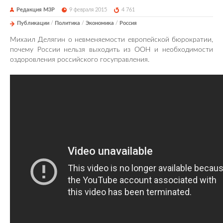
Редакция М3Р
9 февраля 2015
4 761
Публикации
/
Политика
/
Экономика
/
Россия
Михаил Делягин о невменяемости европейской бюрократии,
почему России нельзя выходить из ООН и необходимости
оздоровления российского госуправления.