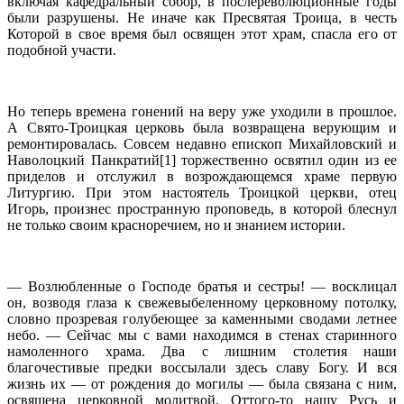
включая кафедральный собор, в послереволюционные годы
были разрушены. Не иначе как Пресвятая Троица, в честь
Которой в свое время был освящен этот храм, спасла его от
подобной участи.
Но теперь времена гонений на веру уже уходили в прошлое.
А Свято-Троицкая церковь была возвращена верующим и
ремонтировалась. Совсем недавно епископ Михайловский и
Наволоцкий Панкратий[1] торжественно освятил один из ее
приделов и отслужил в возрождающемся храме первую
Литургию. При этом настоятель Троицкой церкви, отец
Игорь, произнес пространную проповедь, в которой блеснул
не только своим красноречием, но и знанием истории.
— Возлюбленные о Господе братья и сестры! — восклицал
он, возводя глаза к свежевыбеленному церковному потолку,
словно прозревая голубеющее за каменными сводами летнее
небо. — Сейчас мы с вами находимся в стенах старинного
намоленного храма. Два с лишним столетия наши
благочестивые предки воссылали здесь славу Богу. И вся
жизнь их — от рождения до могилы — была связана с ним,
освящена церковной молитвой. Оттого-то нашу Русь и