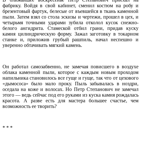
фабрику. Войдя в свой кабинет, сменил костюм на робу и
брезентовый фартук, белесые от въевшейся в ткань каменной
пыли. Затем взял со стола эскизы и чертежи, прошел в цех, и
четырьмя точными ударами зубила отколол кусок снежно-
белого ангидрита. Стамеской отбил грани, придав куску
камня цилиндрическую форму. Зажал заготовку в токарном
станке и, приложив грубый рашпиль, начал неспешно и
уверенно обтачивать мягкий камень.
Он работал самозабвенно, не замечая повисшего в воздухе
облака каменной пыли, которое с каждым новым проходом
напильника становилось все гуще и гуще, так что от цехового
«дымососа» было мало проку. Пыль забывалась в ноздри,
оседала на коже и волосах. Но Петр Степанович не замечал
этого — ведь сейчас под его руками из куска камня рождалась
красота. А разве есть для мастера большее счастье, чем
возможность ее творить?
* * *