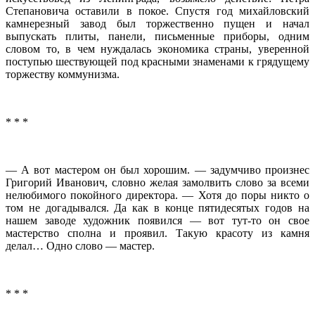
Степановича оставили в покое. Спустя год михайловский
камнерезный завод был торжественно пущен и начал
выпускать плиты, панели, письменные приборы, одним
словом то, в чем нуждалась экономика страны, уверенной
поступью шествующей под красными знаменами к грядущему
торжеству коммунизма.
* * *
— А вот мастером он был хорошим. — задумчиво произнес
Григорий Иванович, словно желая замолвить слово за всеми
нелюбимого покойного директора. — Хотя до поры никто о
том не догадывался. Да как в конце пятидесятых годов на
нашем заводе художник появился — вот тут-то он свое
мастерство сполна и проявил. Такую красоту из камня
делал… Одно слово — мастер.
* * *