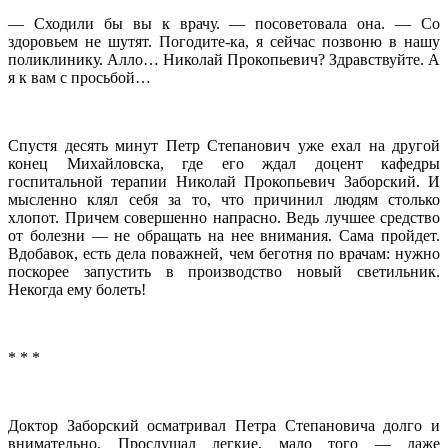
— Сходили бы вы к врачу. — посоветовала она. — Со
здоровьем не шутят. Погодите-ка, я сейчас позвоню в нашу
поликлинику. Алло… Николай Прокопьевич? Здравствуйте. А
я к вам с просьбой…
Спустя десять минут Петр Степанович уже ехал на другой
конец Михайловска, где его ждал доцент кафедры
госпитальной терапии Николай Прокопьевич Заборский. И
мысленно клял себя за то, что причинил людям столько
хлопот. Причем совершенно напрасно. Ведь лучшее средство
от болезни — не обращать на нее внимания. Сама пройдет.
Вдобавок, есть дела поважней, чем беготня по врачам: нужно
поскорее запустить в производство новый светильник.
Некогда ему болеть!
* * *
Доктор Заборский осматривал Петра Степановича долго и
внимательно. Прослушал легкие, мало того — даже