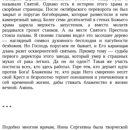
называли Святой. Однако есть в истории этого храма и
скорбные страницы. После октябрьского переворота он был
закрыт и поруган богоборцами, которые разместили в нем
камнерезный завод. Более семи десятилетий в стенах Божьего
храма царила мерзость запустения, а вместо молитв
раздавался грохот станков. А на месте Святого Престола
стояла пальма. Я своими глазами видел это засохшее дерево
— наглядный символ духовного бесплодия и пагубности
безбожия. Но Господь поругаем не бывает, и Его карающая
длань разит осквернителей святынь. Пример тому — судьба
первого директора этого завода, который умер в страшных
муках от рака легких. Да он ли один?! Такая же участь
постигла всех, кто здесь работал. Горе тем, кто дерзает идти
против Бога! Блаженны те, кто ради Него смиренно несет
свой Крест и безропотно терпит поношения и уничижения в
сей временной жизни, дабы стяжать блаженство в жизни
вечной. Аминь.
* * *
Подобно многим врачам, Нина Сергеевна была творческой