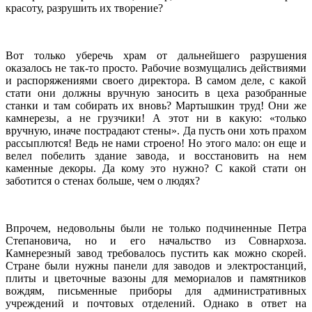
красоту, разрушить их творение?
Вот только уберечь храм от дальнейшего разрушения
оказалось не так-то просто. Рабочие возмущались действиями
и распоряжениями своего директора. В самом деле, с какой
стати они должны вручную заносить в цеха разобранные
станки и там собирать их вновь? Мартышкин труд! Они же
камнерезы, а не грузчики! А этот ни в какую: «только
вручную, иначе пострадают стены». Да пусть они хоть прахом
рассыплются! Ведь не нами строено! Но этого мало: он еще и
велел побелить здание завода, и восстановить на нем
каменные декоры. Да кому это нужно? С какой стати он
заботится о стенах больше, чем о людях?
Впрочем, недовольны были не только подчиненные Петра
Степановича, но и его начальство из Совнархоза.
Камнерезный завод требовалось пустить как можно скорей.
Стране были нужны панели для заводов и электростанций,
плиты и цветочные вазоны для мемориалов и памятников
вождям, письменные приборы для административных
учреждений и почтовых отделений. Однако в ответ на