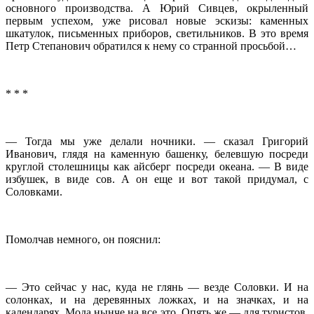
основного производства. А Юрий Сивцев, окрыленный
первым успехом, уже рисовал новые эскизы: каменных
шкатулок, письменных приборов, светильников. В это время
Петр Степанович обратился к нему со странной просьбой…
* * *
— Тогда мы уже делали ночники. — сказал Григорий
Иванович, глядя на каменную башенку, белевшую посреди
круглой столешницы как айсберг посреди океана. — В виде
избушек, в виде сов. А он еще и вот такой придумал, с
Соловками.
Помолчав немного, он пояснил:
— Это сейчас у нас, куда не глянь — везде Соловки. И на
солонках, и на деревянных ложках, и на значках, и на
календарях. Мода нынче на все это. Опять же — для туристов.