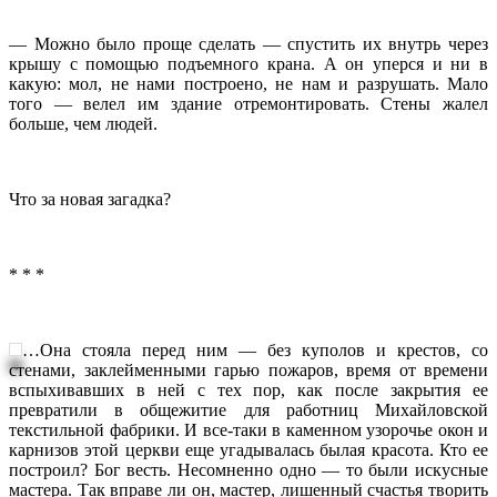
— Можно было проще сделать — спустить их внутрь через
крышу с помощью подъемного крана. А он уперся и ни в
какую: мол, не нами построено, не нам и разрушать. Мало
того — велел им здание отремонтировать. Стены жалел
больше, чем людей.
Что за новая загадка?
* * *
…Она стояла перед ним — без куполов и крестов, со
стенами, заклейменными гарью пожаров, время от времени
вспыхивавших в ней с тех пор, как после закрытия ее
превратили в общежитие для работниц Михайловской
текстильной фабрики. И все-таки в каменном узорочье окон и
карнизов этой церкви еще угадывалась былая красота. Кто ее
построил? Бог весть. Несомненно одно — то были искусные
мастера. Так вправе ли он, мастер, лишенный счастья творить