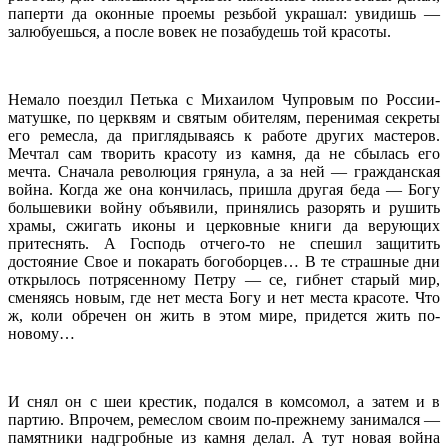
паперти да оконные проемы резьбой украшал: увидишь —
залюбуешься, а после вовек не позабудешь той красоты.
Немало поездил Петька с Михаилом Чупровым по России-
матушке, по церквям и святым обителям, перенимая секреты
его ремесла, да приглядываясь к работе других мастеров.
Мечтал сам творить красоту из камня, да не сбылась его
мечта. Сначала революция грянула, а за ней — гражданская
война. Когда же она кончилась, пришла другая беда — Богу
большевики войну объявили, принялись разорять и рушить
храмы, сжигать иконы и церковные книги да верующих
притеснять. А Господь отчего-то не спешил защитить
достояние Свое и покарать богоборцев… В те страшные дни
открылось потрясенному Петру — се, гибнет старый мир,
сменяясь новым, где нет места Богу и нет места красоте. Что
ж, коли обречен он жить в этом мире, придется жить по-
новому…
И снял он с шеи крестик, подался в комсомол, а затем и в
партию. Впрочем, ремеслом своим по-прежнему занимался —
памятники надгробные из камня делал. А тут новая война