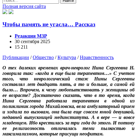
Найти
Полная версия сайта
Чтобы память не угасла… Рассказ
Редакция М3Р
30 сентября 2025
15 211
Публикации
/
Общество
/
Культура
/
Нравственность
О тех далеких временах врач-невролог Нина Сергеевна Н.
говорила так: «когда я еще была терапевтом…» С учетом
того, что неврологический стаж Нины Сергеевны
составлял лет двадцать пять, а то и больше, а самой ей
было… Впрочем, к чему любопытствовать у женщины об
ее возрасте? Достаточно сказать, что в то время, когда
Нина Сергеевна работала терапевтом в одной из
поликлиник города Михайловска, вела амбулаторный прием
и ходила по вызовам, она была еще совсем юной девушкой,
недавней выпускницей мединститута. А в вере — и вовсе
младенцем. Ибо крестилась за три года до этого. И потому
ее религиозность отличалась теми пылкостью и
максимализмом, которые присущи неофитам.