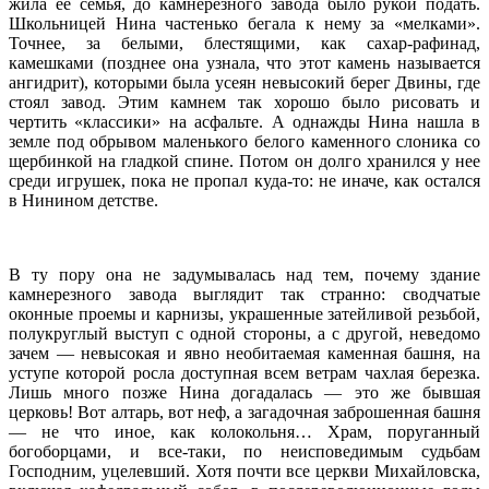
жила ее семья, до камнерезного завода было рукой подать.
Школьницей Нина частенько бегала к нему за «мелками».
Точнее, за белыми, блестящими, как сахар-рафинад,
камешками (позднее она узнала, что этот камень называется
ангидрит), которыми была усеян невысокий берег Двины, где
стоял завод. Этим камнем так хорошо было рисовать и
чертить «классики» на асфальте. А однажды Нина нашла в
земле под обрывом маленького белого каменного слоника со
щербинкой на гладкой спине. Потом он долго хранился у нее
среди игрушек, пока не пропал куда-то: не иначе, как остался
в Нинином детстве.
В ту пору она не задумывалась над тем, почему здание
камнерезного завода выглядит так странно: сводчатые
оконные проемы и карнизы, украшенные затейливой резьбой,
полукруглый выступ с одной стороны, а с другой, неведомо
зачем — невысокая и явно необитаемая каменная башня, на
уступе которой росла доступная всем ветрам чахлая березка.
Лишь много позже Нина догадалась — это же бывшая
церковь! Вот алтарь, вот неф, а загадочная заброшенная башня
— не что иное, как колокольня… Храм, поруганный
богоборцами, и все-таки, по неисповедимым судьбам
Господним, уцелевший. Хотя почти все церкви Михайловска,