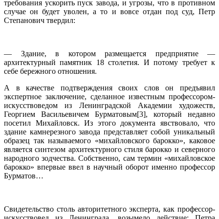
требования ускорить пуск завода, и угрозы, что в противном
случае он будет уволен, а то и вовсе отдан под суд, Петр
Степанович твердил:
— Здание, в котором размещается предприятие —
архитектурный памятник 18 столетия. И потому требует к
себе бережного отношения.
А в качестве подтверждения своих слов он предъявил
экспертное заключение, сделанное известным профессором-
искусствоведом из Ленинградской Академии художеств,
Георгием Васильевичем Бурматовым[3], который недавно
посетил Михайловск. Из этого документа явствовало, что
здание камнерезного завода представляет собой уникальный
образец так называемого «михайловского барокко», каковое
является синтезом архитектурного стиля барокко и северного
народного зодчества. Собственно, сам термин «михайловское
барокко» впервые ввел в научный оборот именно профессор
Бурматов…
Свидетельство столь авторитетного эксперта, как профессор-
искусствовед из Ленинграда, возымело действие: Петра