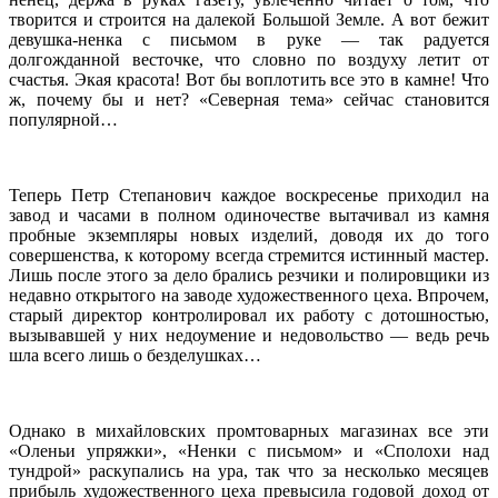
творится и строится на далекой Большой Земле. А вот бежит
девушка-ненка с письмом в руке — так радуется
долгожданной весточке, что словно по воздуху летит от
счастья. Экая красота! Вот бы воплотить все это в камне! Что
ж, почему бы и нет? «Северная тема» сейчас становится
популярной…
Теперь Петр Степанович каждое воскресенье приходил на
завод и часами в полном одиночестве вытачивал из камня
пробные экземпляры новых изделий, доводя их до того
совершенства, к которому всегда стремится истинный мастер.
Лишь после этого за дело брались резчики и полировщики из
недавно открытого на заводе художественного цеха. Впрочем,
старый директор контролировал их работу с дотошностью,
вызывавшей у них недоумение и недовольство — ведь речь
шла всего лишь о безделушках…
Однако в михайловских промтоварных магазинах все эти
«Оленьи упряжки», «Ненки с письмом» и «Сполохи над
тундрой» раскупались на ура, так что за несколько месяцев
прибыль художественного цеха превысила годовой доход от