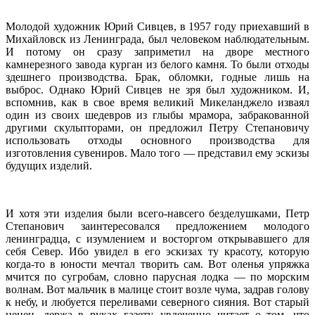
Молодой художник Юрий Сивцев, в 1957 году приехавший в
Михайловск из Ленинграда, был человеком наблюдательным.
И потому он сразу заприметил на дворе местного
камнерезного завода курган из белого камня. То были отходы
здешнего производства. Брак, обломки, годные лишь на
выброс. Однако Юрий Сивцев не зря был художником. И,
вспомнив, как в свое время великий Микеланджело изваял
один из своих шедевров из глыбы мрамора, забракованной
другими скульпторами, он предложил Петру Степановичу
использовать отходы основного производства для
изготовления сувениров. Мало того — представил ему эскизы
будущих изделий.
И хотя эти изделия были всего-навсего безделушками, Петр
Степанович заинтересовался предложением молодого
ленинградца, с изумлением и восторгом открывавшего для
себя Север. Ибо увидел в его эскизах ту красоту, которую
когда-то в юности мечтал творить сам. Вот оленья упряжка
мчится по сугробам, словно парусная лодка — по морским
волнам. Вот мальчик в малице стоит возле чума, задрав голову
к небу, и любуется переливами северного сияния. Вот старый
ненец, держа в руках газету, увлеченно читает о том, что