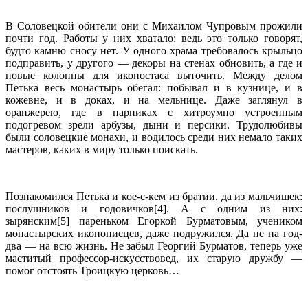
В Соловецкой обители они с Михаилом Чупровым прожили
почти год. Работы у них хватало: ведь это только говорят,
будто камню сносу нет. У одного храма требовалось крыльцо
подправить, у другого — декоры на стенах обновить, а где и
новые колонны для иконостаса выточить. Между делом
Петька весь монастырь обегал: побывал и в кузнице, и в
кожевне, и в доках, и на мельнице. Даже заглянул в
оранжерею, где в парниках с хитроумно устроенным
подогревом зрели арбузы, дыни и персики. Трудолюбивы
были соловецкие монахи, и водилось среди них немало таких
мастеров, каких в миру только поискать.
Познакомился Петька и кое-с-кем из братии, да из мальчишек:
послушников и годовичков[4]. А с одним из них:
зырянским[5] пареньком Егоркой Бурматовым, учеником
монастырских иконописцев, даже подружился. Да не на год-
два — на всю жизнь. Не забыл Георгий Бурматов, теперь уже
маститый профессор-искусствовед, их старую дружбу —
помог отстоять Троицкую церковь…