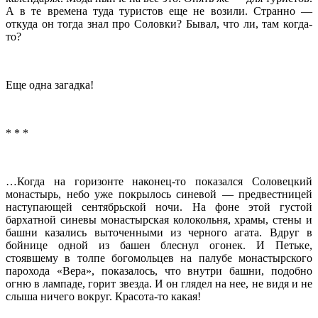
А в те времена туда туристов еще не возили. Странно —
откуда он тогда знал про Соловки? Бывал, что ли, там когда-
то?
Еще одна загадка!
* * *
…Когда на горизонте наконец-то показался Соловецкий
монастырь, небо уже покрылось синевой — предвестницей
наступающей сентябрьской ночи. На фоне этой густой
бархатной синевы монастырская колокольня, храмы, стены и
башни казались выточенными из черного агата. Вдруг в
бойнице одной из башен блеснул огонек. И Петьке,
стоявшему в толпе богомольцев на палубе монастырского
парохода «Вера», показалось, что внутри башни, подобно
огню в лампаде, горит звезда. И он глядел на нее, не видя и не
слыша ничего вокруг. Красота-то какая!