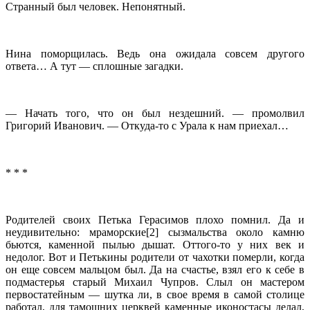
Странный был человек. Непонятный.
Нина поморщилась. Ведь она ожидала совсем другого
ответа… А тут — сплошные загадки.
— Начать того, что он был нездешний. — промолвил
Григорий Иванович. — Откуда-то с Урала к нам приехал…
* * *
Родителей своих Петька Герасимов плохо помнил. Да и
неудивительно: мраморские[2] сызмальства около камню
бьются, каменной пылью дышат. Оттого-то у них век и
недолог. Вот и Петькины родители от чахотки померли, когда
он еще совсем мальцом был. Да на счастье, взял его к себе в
подмастерья старый Михаил Чупров. Слыл он мастером
первостатейным — шутка ли, в свое время в самой столице
работал, для тамошних церквей каменные иконостасы делал,