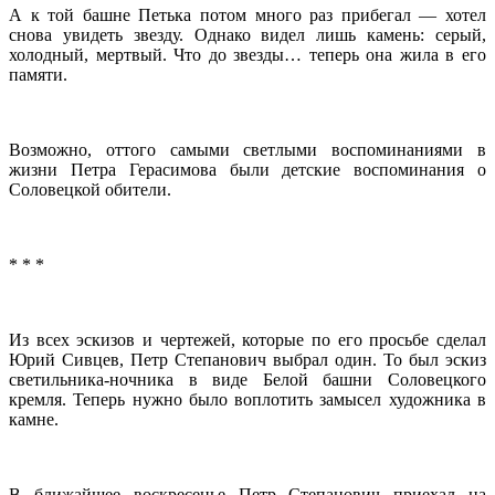
А к той башне Петька потом много раз прибегал — хотел
снова увидеть звезду. Однако видел лишь камень: серый,
холодный, мертвый. Что до звезды… теперь она жила в его
памяти.
Возможно, оттого самыми светлыми воспоминаниями в
жизни Петра Герасимова были детские воспоминания о
Соловецкой обители.
* * *
Из всех эскизов и чертежей, которые по его просьбе сделал
Юрий Сивцев, Петр Степанович выбрал один. То был эскиз
светильника-ночника в виде Белой башни Соловецкого
кремля. Теперь нужно было воплотить замысел художника в
камне.
В ближайшее воскресенье Петр Степанович приехал на