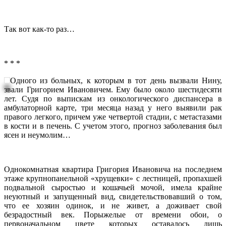
Так вот как-то раз…
* * *
Одного из больных, к которым в тот день вызвали Нину,
звали Григорием Ивановичем. Ему было около шестидесяти
лет. Судя по выпискам из онкологического диспансера в
амбулаторной карте, три месяца назад у него выявили рак
правого легкого, причем уже четвертой стадии, с метастазами
в кости и в печень. С учетом этого, прогноз заболевания был
ясен и неумолим…
Однокомнатная квартира Григория Ивановича на последнем
этаже крупнопанельной «хрущевки» с лестницей, пропахшей
подвальной сыростью и кошачьей мочой, имела крайне
неуютный и запущенный вид, свидетельствовавший о том,
что ее хозяин одинок, и не живет, а доживает свой
безрадостный век. Порыжелые от времени обои, о
первоначальном цвете которых оставалось лишь