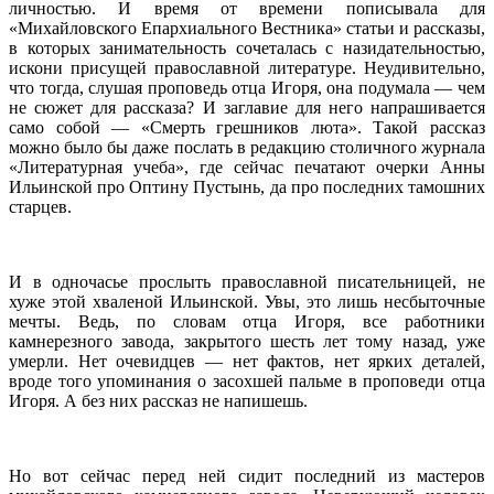
личностью. И время от времени пописывала для
«Михайловского Епархиального Вестника» статьи и рассказы,
в которых занимательность сочеталась с назидательностью,
искони присущей православной литературе. Неудивительно,
что тогда, слушая проповедь отца Игоря, она подумала — чем
не сюжет для рассказа? И заглавие для него напрашивается
само собой — «Смерть грешников люта». Такой рассказ
можно было бы даже послать в редакцию столичного журнала
«Литературная учеба», где сейчас печатают очерки Анны
Ильинской про Оптину Пустынь, да про последних тамошних
старцев.
И в одночасье прослыть православной писательницей, не
хуже этой хваленой Ильинской. Увы, это лишь несбыточные
мечты. Ведь, по словам отца Игоря, все работники
камнерезного завода, закрытого шесть лет тому назад, уже
умерли. Нет очевидцев — нет фактов, нет ярких деталей,
вроде того упоминания о засохшей пальме в проповеди отца
Игоря. А без них рассказ не напишешь.
Но вот сейчас перед ней сидит последний из мастеров