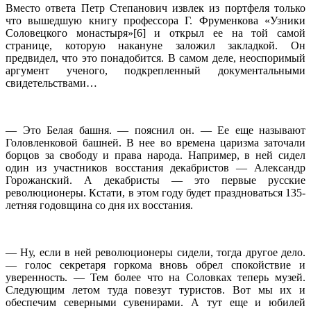
Вместо ответа Петр Степанович извлек из портфеля только
что вышедшую книгу профессора Г. Фруменкова «Узники
Соловецкого монастыря»[6] и открыл ее на той самой
странице, которую накануне заложил закладкой. Он
предвидел, что это понадобится. В самом деле, неоспоримый
аргумент ученого, подкрепленный документальными
свидетельствами…
— Это Белая башня. — пояснил он. — Ее еще называют
Головленковой башней. В нее во времена царизма заточали
борцов за свободу и права народа. Например, в ней сидел
один из участников восстания декабристов — Александр
Горожанский. А декабристы — это первые русские
революционеры. Кстати, в этом году будет праздноваться 135-
летняя годовщина со дня их восстания.
— Ну, если в ней революционеры сидели, тогда другое дело.
— голос секретаря горкома вновь обрел спокойствие и
уверенность. — Тем более что на Соловках теперь музей.
Следующим летом туда повезут туристов. Вот мы их и
обеспечим северными сувенирами. А тут еще и юбилей