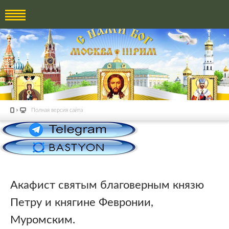
Полная версия сайта
Акафист святым благоверным князю
Петру и княгине Февронии,
Муромским.