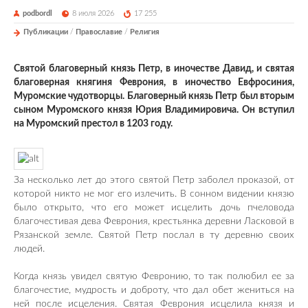
podbordl
8 июля 2026
17 255
Публикации
/
Православие
/
Религия
Святой благоверный князь Петр, в иночестве Давид, и святая
благоверная княгиня Феврония, в иночество Евфросиния,
Муромские чудотворцы. Благоверный князь Петр был вторым
сыном Муромского князя Юрия Владимировича. Он вступил
на Муромский престол в 1203 году.
За несколько лет до этого святой Петр заболел проказой, от
которой никто не мог его излечить. В сонном видении князю
было открыто, что его может исцелить дочь пчеловода
благочестивая дева Феврония, крестьянка деревни Ласковой в
Рязанской земле. Святой Петр послал в ту деревню своих
людей.
Когда князь увидел святую Февронию, то так полюбил ее за
благочестие, мудрость и доброту, что дал обет жениться на
ней после исцеления. Святая Феврония исцелила князя и