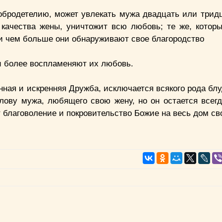
обродетелию, может увлекать мужа двадцать или тридц
 качества жены, уничтожит всю любовь; те же, котор
и чем больше они обнаруживают свое благородство
и более воспламеняют их любовь.
ная и искренняя Дружба, исключается всякого рода блу
олову мужа, любящего свою жену, но он остается все
благоволение и покровительство Божие на весь дом св