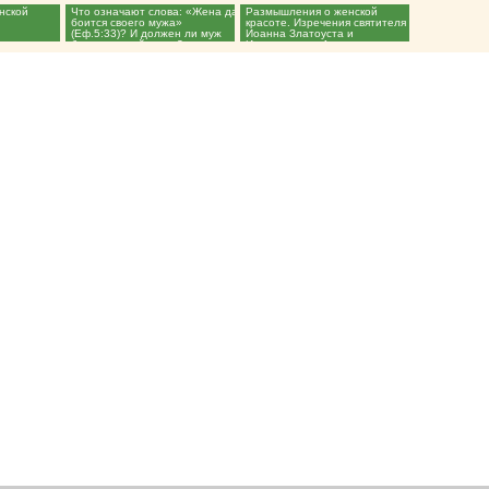
нской
Что означают слова: «Жена да
Размышления о женской
боится своего мужа»
красоте. Изречения святителя
(Еф.5:33)? И должен ли муж
Иоанна Златоуста и
бояться своей жены?...
Императрицы Александры...