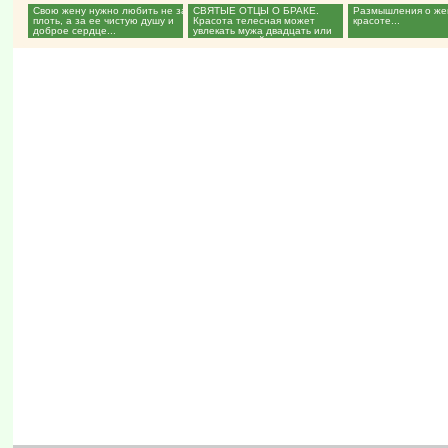
Свою жену нужно любить не за
СВЯТЫЕ ОТЦЫ О БРАКЕ.
Размышления о же
плоть, а за ее чистую душу и
Красота телесная может
красоте...
доброе сердце...
увлекать мужа двадцать или
тридцать дней......