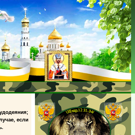
лудодеяния;
лучае, если
ь.