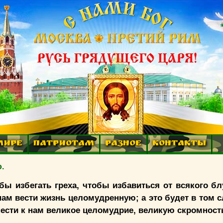
МИРЕ
ПАТРИОТАМ
РАЗНОЕ
КОНТАКТЫ
.
бы избегать греха, чтобы избавиться от всякого б
нам вести жизнь целомудренную; а это будет в том с
нести к нам великое целомудрие, великую скромност