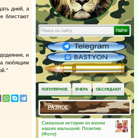
ать дней, а
ые блистают
додеяние, и
гда любящим
ой."
ПОПУЛЯРНОЕ
ВЧЕРА
ОБСУЖДАЮТ
РАЗНОЕ
Смешные истории из жизни
наших малышей. Позитив.
(Фото)