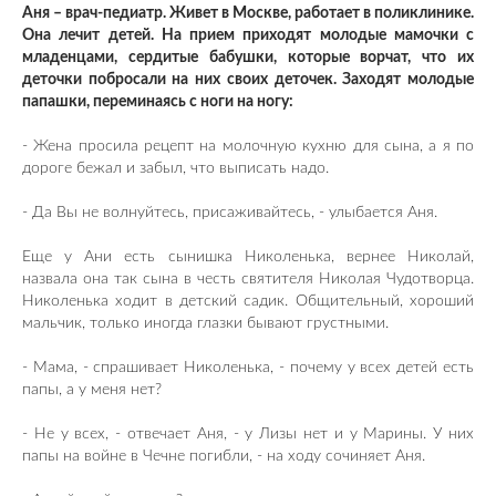
Аня – врач-педиатр. Живет в Москве, работает в поликлинике.
Она лечит детей. На прием приходят молодые мамочки с
младенцами, сердитые бабушки, которые ворчат, что их
деточки побросали на них своих деточек. Заходят молодые
папашки, переминаясь с ноги на ногу:
- Жена просила рецепт на молочную кухню для сына, а я по
дороге бежал и забыл, что выписать надо.
- Да Вы не волнуйтесь, присаживайтесь, - улыбается Аня.
Еще у Ани есть сынишка Николенька, вернее Николай,
назвала она так сына в честь святителя Николая Чудотворца.
Николенька ходит в детский садик. Общительный, хороший
мальчик, только иногда глазки бывают грустными.
- Мама, - спрашивает Николенька, - почему у всех детей есть
папы, а у меня нет?
- Не у всех, - отвечает Аня, - у Лизы нет и у Марины. У них
папы на войне в Чечне погибли, - на ходу сочиняет Аня.