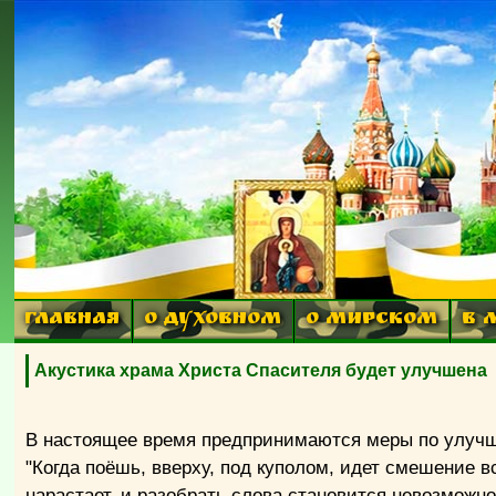
ГЛАВНАЯ
О ДУХОВНОМ
О МИРСКОМ
В 
Акустика храма Христа Спасителя будет улучшена
В настоящее время предпринимаются меры по улучш
"Когда поёшь, вверху, под куполом, идет смешение в
нарастает, и разобрать слова становится невозможн