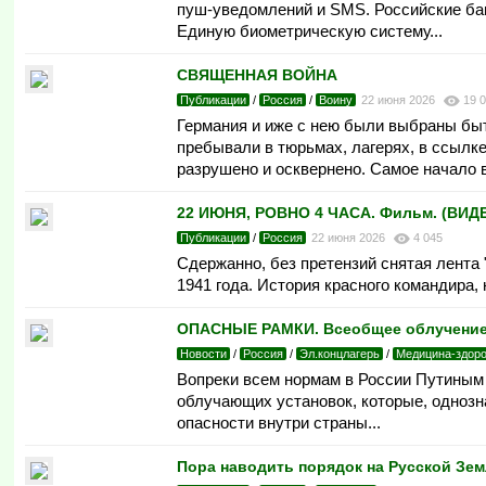
пуш-уведомлений и SMS. Рос­сий­ские бан­ки
Еди­ную био­мет­ри­чес­кую сис­те­му...
СВЯЩЕННАЯ ВОЙНА
Публикации
/
Россия
/
Воину
22 июня 2026
19 
Германия и иже с нею были выбраны быт
пребывали в тюрьмах, лагерях, в ссылк
разрушено и осквернено. Самое начало 
22 ИЮНЯ, РОВНО 4 ЧАСА. Фильм. (ВИД
Публикации
/
Россия
22 июня 2026
4 045
Сдержанно, без претензий снятая лента 
1941 года. История красного командира,
ОПАСНЫЕ РАМКИ. Всеобщее облучение и
Новости
/
Россия
/
Эл.концлагерь
/
Медицина-здор
Вопреки всем нормам в России Путиным
облучающих установок, которые, одноз
опасности внутри страны...
Пора наводить порядок на Русской Зем