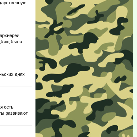
дарс­твен­ную
 архиереи
адбищ было
юньских днях
я сеть
ты развивают