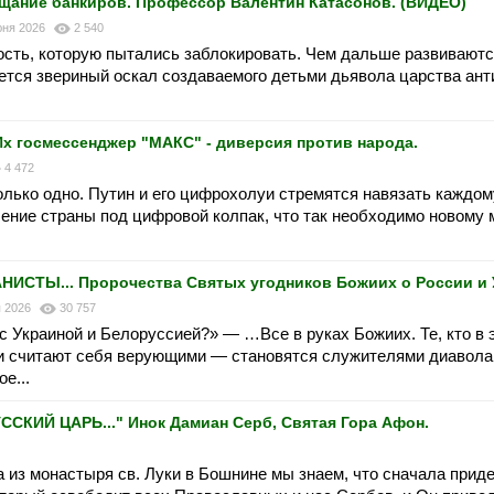
ание банкиров. Профессор Валентин Катасонов. (ВИДЕО)
юня 2026
2 540
вость, которую пытались заблокировать. Чем дальше развиваю
ется звериный оскал создаваемого детьми дьявола царства ант
Их госмессенджер "МАКС" - диверсия против народа.
4 472
только одно. Путин и его цифрохолуи стремятся навязать каждо
ление страны под цифровой колпак, что так необходимо новому
ИСТЫ... Пророчества Святых угодников Божиих о России и 
я 2026
30 757
с Украиной и Белоруссией?» — …Все в руках Божиих. Те, кто в 
ни считают себя верующими — становятся служителями диавола
е...
ИЙ ЦАРЬ..." Инок Дамиан Серб, Святая Гора Афон.
 из монастыря св. Луки в Бошнине мы знаем, что сначала прид