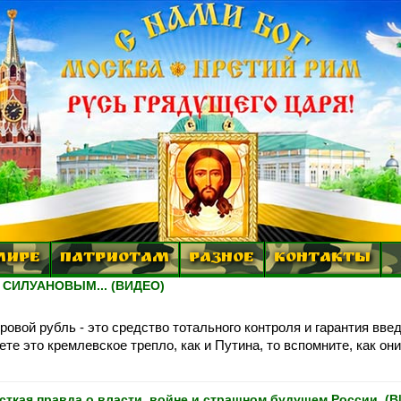
МИРЕ
ПАТРИОТАМ
РАЗНОЕ
КОНТАКТЫ
СИЛУАНОВЫМ... (ВИДЕО)
ровой рубль - это средство тотального контроля и гарантия вве
те это кремлевское трепло, как и Путина, то вспомните, как они
кая правда о власти, войне и страшном будущем России. (