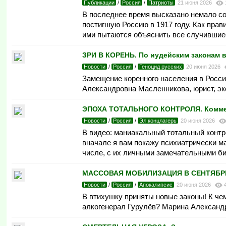
Публикации
/
Россия
/
Патриоты
21 июня 2026
В последнее время высказано немало со
постигшую Россию в 1917 году. Как пра
ими пытаются объяснить все случившие
ЗРИ В КОРЕНЬ. По иудейским законам в
Новости
/
Россия
/
Геноцид русских
20 июня 2026
Замещение коренного населения в Росси
Александровна Масленникова, юрист, эк
ЭПОХА ТОТАЛЬНОГО КОНТРОЛЯ. Коммерче
Новости
/
Россия
/
Эл.концлагерь
20 июня 2026
В видео: маниакальный тотальный контр
вначале я вам покажу психиатрически м
числе, с их личными замечательными би
МАССОВАЯ МОБИЛИЗАЦИЯ В СЕНТЯБРЕ. П
Новости
/
Россия
/
Апокалипсис
20 июня 2026
В втихушку приняты новые законы! К чем
алкогенерал Гурулёв? Марина Александр