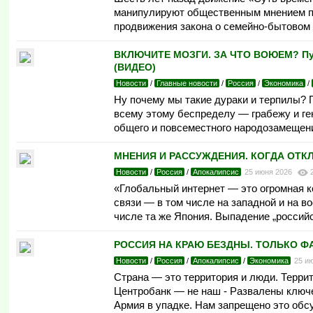
манипулируют общественным мнением по
продвижения закона о семейно-бытовом 
ВКЛЮЧИТЕ МОЗГИ. ЗА ЧТО ВОЮЕМ? Путин
(ВИДЕО)
Новости
/
Главные новости
/
Россия
/
Экономика
/
Ну почему мы такие дураки и терпилы? 
всему этому беспределу — грабежу и ген
общего и повсеместного народозамещени
МНЕНИЯ И РАССУЖДЕНИЯ. КОГДА ОТКЛЮ
Новости
/
Россия
/
Апокалипсис
25 июня 2026
«Глобальный интернет — это огромная к
связи — в том числе на западной и на во
числе та же Япония. Выпадение „российск
РОССИЯ НА КРАЮ БЕЗДНЫ. ТОЛЬКО ФАКТЫ
Новости
/
Россия
/
Апокалипсис
/
Экономика
25 и
Страна — это территория и люди. Террит
Центробанк — не наш - Развалены ключе
Армия в упадке. Нам запрещено это обсу