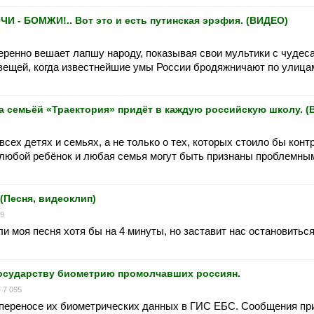
- БОМЖИ!.. Вот это и есть путинская эрэфия. (ВИДЕО)
меренно вешает лапшу народу, показывая свои мультики с чудес
 вещей, когда известнейшие умы России бродяжничают по улица
 семьёй «Траектория» придёт в каждую российскую школу. 
сех детях и семьях, а не только о тех, которых стоило бы конт
о любой ребёнок и любая семья могут быть признаны проблемны
(Песня, видеоклип)
89
и моя песня хотя бы на 4 минуты, но заставит нас остановиться
государству биометрию промолчавших россиян.
7 095
 переносе их биометрических данных в ГИС ЕБС. Сообщения пр