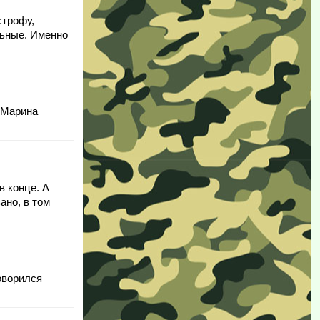
строфу,
льные. Именно
)
. Марина
в конце. А
ано, в том
оворился