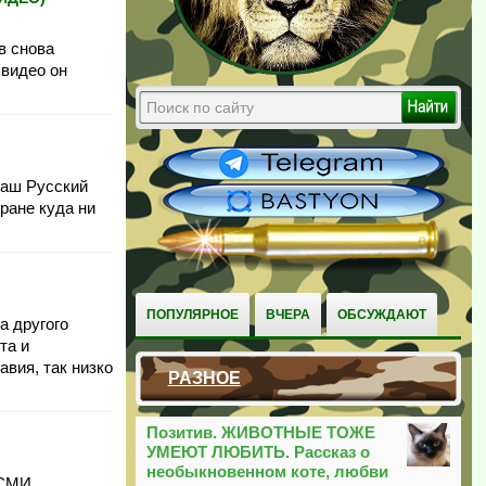
в снова
 видео он
наш Русский
тране куда ни
ПОПУЛЯРНОЕ
ВЧЕРА
ОБСУЖДАЮТ
а другого
та и
вия, так низко
РАЗНОЕ
Позитив. ЖИВОТНЫЕ ТОЖЕ
УМЕЮТ ЛЮБИТЬ. Рассказ о
необыкновенном коте, любви
 СМИ