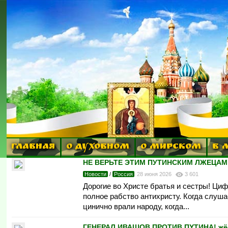
ГЛАВНАЯ
О ДУХОВНОМ
О МИРСКОМ
В 
НЕ ВЕРЬТЕ ЭТИМ ПУТИНСКИМ ЛЖЕЦАМ 
Новости
/
Россия
28 июня 2026
3 601
Дорогие во Христе братья и сестры! Циф
полное рабство антихристу. Когда слушае
цинично врали народу, когда...
ГЕНЕРАЛ ИВАШОВ ПРОТИВ ПYTИHA! жёст