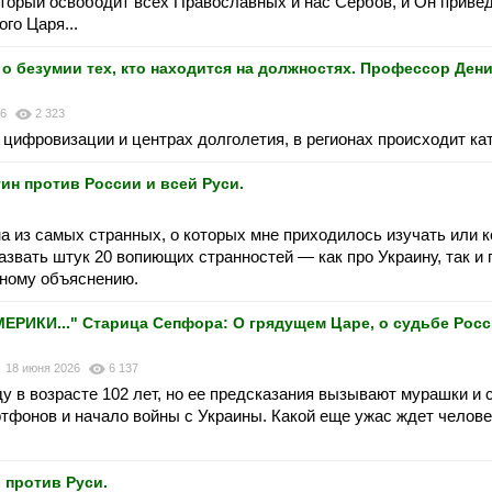
орый освободит всех Православных и нас Сербов, и Он привед
го Царя...
 безумии тех, кто находится на должностях. Профессор Дени
26
2 323
 цифровизации и центрах долголетия, в регионах происходит ка
ин против России и всей Руси.
на из самых странных, о которых мне приходилось изучать или 
азвать штук 20 вопиющих странностей — как про Украину, так и
тному объяснению.
ИКИ..." Старица Сепфора: О грядущем Царе, о судьбе Росс
18 июня 2026
6 137
 в возрасте 102 лет, но ее предсказания вызывают мурашки и 
ртфонов и начало войны с Украины. Какой еще ужас ждет челов
 против Руси.