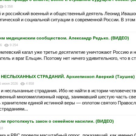
5 358
ий и российский военный и общественный деятель Леонид Ивашо
тической и социальной ситуации в современной России. В этом
шим медицинским сообществом. Александр Редько. (ВИДЕО)
26
9 254
ремлевский кагал уже третье десятилетие уничтожают Россию и 
тель и враг Ельцин. Поэтому нет ничего удивительного, что в с
ЕСЛЫХАННЫХ СТРАДАНИЙ. Архиепископ Аверкий (Таушев)
6 июня 2026
4 858
 неслыханные страдания. Ибо не найти в истории человечеств
ственный многомиллионный народ, занимавший шестую часть све
ь хранителем единой истинной веры — оплотом святого Правосла
страданиям...
гли протолкнуть закон о семейном насилии. (ВИДЕО)
18
ни» и РВС провели масштабный опрос, показавший, как именно