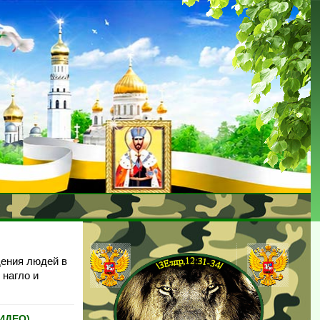
дения людей в
 нагло и
ВИДЕО)