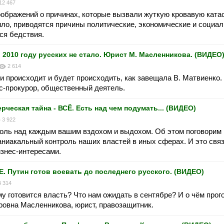
12 467
ображений о причинах, которые вызвали жуткую кровавую ката
вило, приводятся причины политические, экономические и социа
ся бедствия.
 2010 году русских не стало. Юрист М. Масленникова. (ВИДЕО
2 614
и происходит и будет происходить, как завещала В. Матвиенко
с-прокурор, общественный деятель.
ская тайна - ВСЁ. Есть над чем подумать... (ВИДЕО)
3 922
оль над каждым вашим вздохом и выдохом. Об этом поговорим 
аниакальный контроль наших властей в иных сферах. И это связ
знес-интересами.
утин готов воевать до последнего русского. (ВИДЕО)
4 314
у готовится власть? Что нам ожидать в сентябре? И о чём прог
овна Масленникова, юрист, правозащитник.