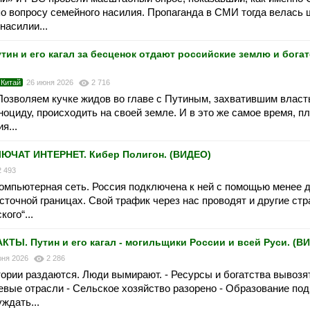
 вопросу семейного насилия. Пропаганда в СМИ тогда велась 
насилии...
 и его кагал за бесценок отдают российские землю и богат
Китай
26 июня 2026
2 716
Позволяем кучке жидов во главе с Путиным, захватившим власть
оциду, происходить на своей земле. И в это же самое время, п
я...
ЧАТ ИНТЕРНЕТ. Кибер Полигон. (ВИДЕО)
2 493
омпьютерная сеть. Россия подключена к ней с помощью менее д
сточной границах. Свой трафик через нас проводят и другие стр
ого“...
. Путин и его кагал - могильщики России и всей Руси. (В
юня 2026
2 286
ории раздаются. Люди вымирают. - Ресурсы и богатства вывозят
вые отрасли - Сельское хозяйство разорено - Образование под
ждать...