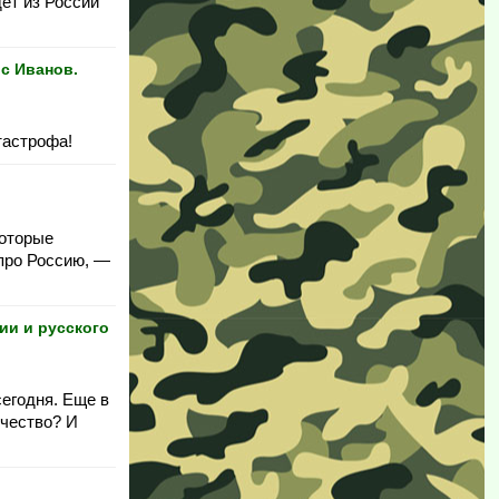
ет из России
с Иванов.
тастрофа!
которые
 про Россию, —
ии и русского
сегодня. Еще в
ечество? И