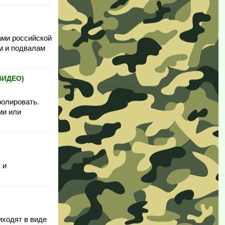
ами российской
м и подвалам
(ВИДЕО)
ролировать.
ми или
 и
иходят в виде