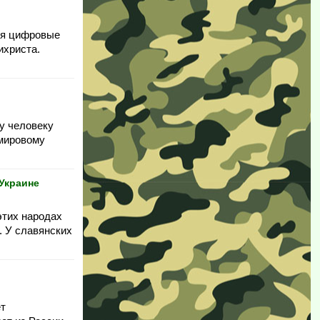
тся цифровые
ихриста.
му человеку
 мировому
Украине
этих народах
. У славянских
ет