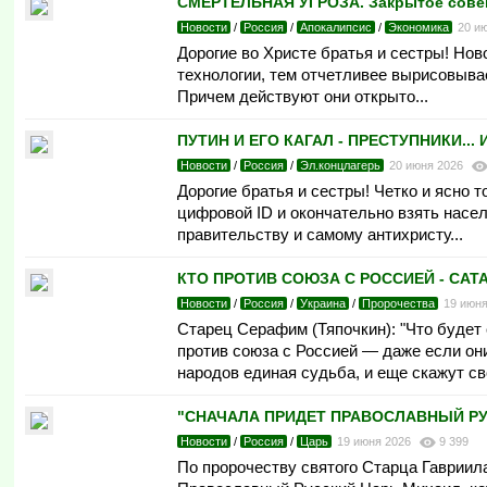
СМЕРТЕЛЬНАЯ УГРОЗА. Закрытое совещ
Новости
/
Россия
/
Апокалипсис
/
Экономика
20 и
Дорогие во Христе братья и сестры! Но
технологии, тем отчетливее вырисовыва
Причем действуют они открыто...
ПУТИН И ЕГО КАГАЛ - ПРЕСТУПНИКИ... 
Новости
/
Россия
/
Эл.концлагерь
20 июня 2026
Дорогие братья и сестры! Четко и ясно 
цифровой ID и окончательно взять насе
правительству и самому антихристу...
КТО ПРОТИВ СОЮЗА С РОССИЕЙ - САТАН
Новости
/
Россия
/
Украина
/
Пророчества
19 июн
Старец Серафим (Тяпочкин): "Что будет 
против союза с Россией — даже если о
народов единая судьба, и еще скажут сво
"СНАЧАЛА ПРИДЕТ ПРАВОСЛАВНЫЙ РУССК
Новости
/
Россия
/
Царь
19 июня 2026
9 399
По пророчеству святого Старца Гавриила