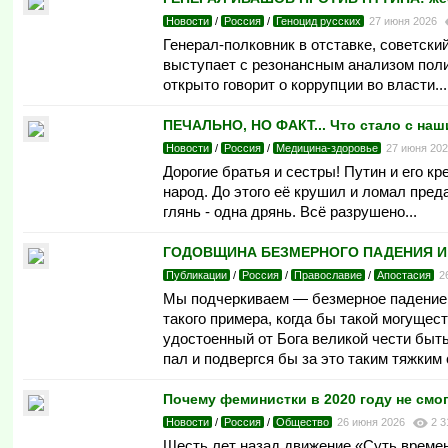
Новости
/
Россия
/
Геноцид русских
27 июня 2026
Генерал-полковник в отставке, советск
выступает с резонансным анализом поли
открыто говорит о коррупции во власти...
ПЕЧАЛЬНО, НО ФАКТ... Что стало с на
Новости
/
Россия
/
Медицина-здоровье
27 июня 20
Дорогие братья и сестры! Путин и его к
народ. До этого её крушил и ломал преда
глянь - одна дрянь. Всё разрушено...
ГОДОВЩИНА БЕЗМЕРНОГО ПАДЕНИЯ И Н
Публикации
/
Россия
/
Православие
/
Апостасия
2
Мы подчеркиваем — безмерное падение и
такого примера, когда бы такой могуще
удостоенный от Бога великой чести быт
пал и подвергся бы за это таким тяжким 
Почему феминистки в 2020 году не смо
Новости
/
Россия
/
Общество
26 июня 2026
2 3
Шесть лет назад движение «Суть време