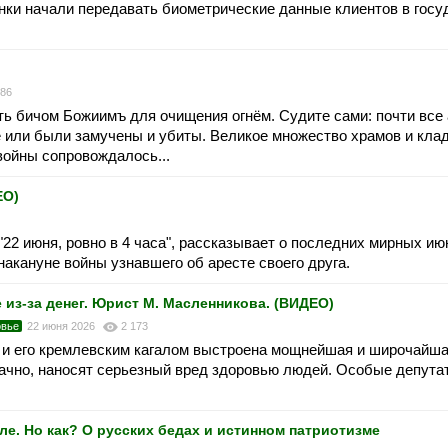
 на­чали пе­реда­вать био­мет­ри­чес­кие дан­ные клиен­тов в го­су
086
ь бичом Божиимъ для очищения огнём. Судите сами: почти все
е или были замучены и убиты. Великое множество храмов и кл
войны сопровождалось...
ЕО)
"22 июня, ровно в 4 часа", рассказывает о последних мирных и
 накануне войны узнавшего об аресте своего друга.
з-за денег. Юрист М. Масленникова. (ВИДЕО)
овье
22 июня 2026
2 173
 и его кремлевским кагалом выстроена мощнейшая и широчайша
начно, наносят серьезный вред здоровью людей. Особые депута
ле. Но как? О русских бедах и истинном патриотизме