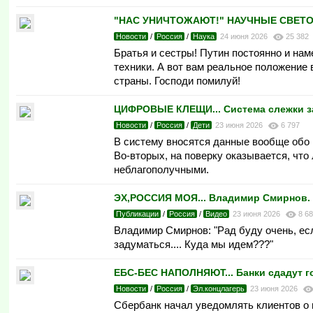
"НАС УНИЧТОЖАЮТ!" НАУЧНЫЕ СВЕТОЧИ 
Новости
/
Россия
/
Наука
24 июня 2026
25 382
Братья и сестры! Путин постоянно и на
техники. А вот вам реальное положение
страны. Господи помилуй!
ЦИФРОВЫЕ КЛЕЩИ... Система слежки за
Новости
/
Россия
/
Дети
23 июня 2026
6 797
В систему вносятся данные вообще обо в
Во-вторых, на поверку оказывается, чт
неблагополучными.
ЭХ,РОССИЯ МОЯ... Владимир Смирнов. 
Публикации
/
Россия
/
Видео
23 июня 2026
8 6
Владимир Смирнов: "Рад буду очень, есл
задуматься.... Куда мы идем??? "
ЕБС-БЕС НАПОЛНЯЮТ... Банки сдадут 
Новости
/
Россия
/
Эл.концлагерь
23 июня 2026
Сбербанк начал уведомлять клиентов о