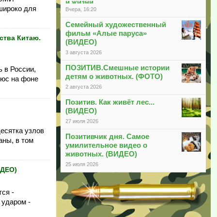
и жизни
широко для
Вчера, 16:20
Семейный художественный
фильм «Алые паруса»
ства Китаю.
(ВИДЕО)
3 августа 2026
ПОЗИТИВ.Смешные истории
 в России,
детям о животных. (ФОТО)
люс на фоне
2 августа 2026
Позитив. Как живёт лес...
(ВИДЕО)
27 июля 2026
есятка узлов
Позитивчик дня. Самое
аны, в том
умилительное видео о
животных. (ВИДЕО)
25 июля 2026
ИДЕО)
ся -
 ударом -