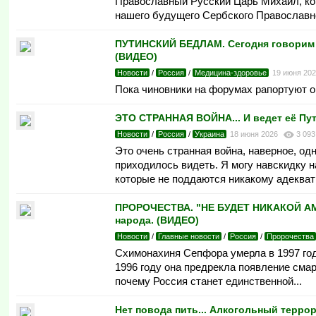
Православный Русский Царь Михаил, кот
нашего будущего Сербского Православно
ПУТИНСКИЙ БЕДЛАМ. Сегодня говорим о
(ВИДЕО)
Новости
/
Россия
/
Медицина-здоровье
19 июня 20
Пока чиновники на форумах рапортуют о
ЭТО СТРАННАЯ ВОЙНА... И ведет её Пут
Новости
/
Россия
/
Украина
18 июня 2026
3 093
Это очень странная война, наверное, од
приходилось видеть. Я могу навскидку н
которые не поддаются никакому адеква
ПРОРОЧЕСТВА. "НЕ БУДЕТ НИКАКОЙ АМЕР
народа. (ВИДЕО)
Новости
/
Главные новости
/
Россия
/
Пророчества
Схимонахиня Сепфора умерла в 1997 году
1996 году она предрекла появление сма
почему Россия станет единственной...
Нет повода пить... Алкогольный террор