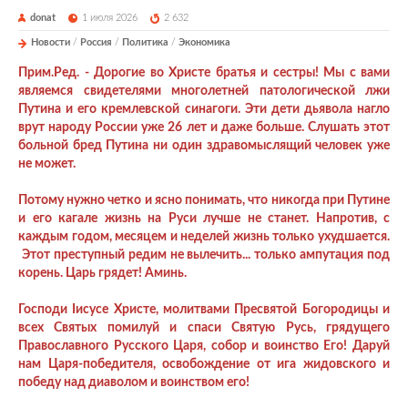
donat
1 июля 2026
2 632
Новости
/
Россия
/
Политика
/
Экономика
Прим.Ред. - Дорогие во Христе братья и сестры! Мы с вами
являемся свидетелями многолетней патологической лжи
Путина и его кремлевской синагоги. Эти дети дьявола нагло
врут народу России уже 26 лет и даже больше. Слушать этот
больной бред Путина ни один здравомыслящий человек уже
не может.
Потому нужно четко и ясно понимать, что никогда при Путине
и его кагале жизнь на Руси лучше не станет. Напротив, с
каждым годом, месяцем и неделей жизнь только ухудшается.
Этот преступный редим не вылечить... только ампутация под
корень. Царь грядет! Аминь.
Господи Iисусе Христе, молитвами Пресвятой Богородицы и
всех Святых помилуй и спаси Святую Русь, грядущего
Православного Русского Царя, собор и воинство Его! Даруй
нам Царя-победителя, освобождение от ига жидовского и
победу над диаволом и воинством его!