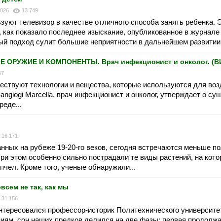
2026
13 749
уют телевизор в качестве отличного способа занять ребенка. 
 как показало последнее изыскание, опубликованное в журнале
ый подход сулит большие неприятности в дальнейшем развитии
ОРУЖИЕ И КОМПОНЕНТЫ. Врач инфекционист и онколог. (В
57
ществуют технологии и вещества, которые используются для воз
angiogi Marcella, врач инфекционист и онколог, утверждает о с
еде...
16 171
анных на рубеже 19-20-го веков, сегодня встречаются меньше п
при этом особенно сильно пострадали те виды растений, на кот
чел. Кроме того, ученые обнаружили...
всем не так, как мы
31 156
нтересовался профессор-историк Политехнического университе
иям, сон наших предков делился на две фазы: первая продолжа