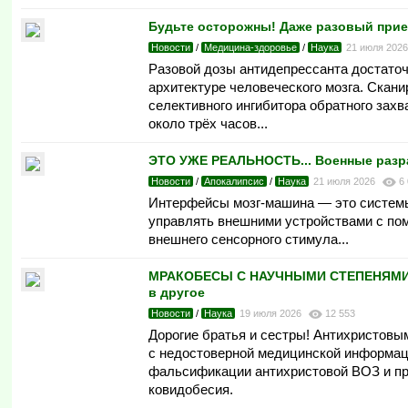
Будьте осторожны! Даже разовый прием
Новости
/
Медицина-здоровье
/
Наука
21 июля 202
Разовой дозы антидепрессанта достато
архитектуре человеческого мозга. Скани
селективного ингибитора обратного зах
около трёх часов...
ЭТО УЖЕ РЕАЛЬНОСТЬ... Военные разр
Новости
/
Апокалипсис
/
Наука
21 июля 2026
6
Интерфейсы мозг-машина — это системы
управлять внешними устройствами с пом
внешнего сенсорного стимула...
МРАКОБЕСЫ С НАУЧНЫМИ СТЕПЕНЯМИ... 
в другое
Новости
/
Наука
19 июля 2026
12 553
Дорогие братья и сестры! Антихристовыми
с недостоверной медицинской информаци
фальсификации антихристовой ВОЗ и про
ковидобесия.