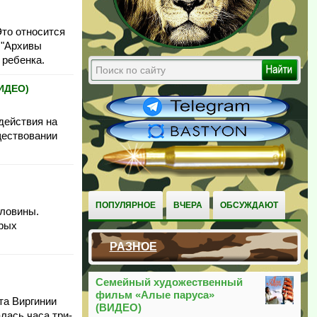
Это относится
 "Архивы
 ребенка.
ИДЕО)
действия на
уществовании
ПОПУЛЯРНОЕ
ВЧЕРА
ОБСУЖДАЮТ
оловины.
орых
РАЗНОЕ
Семейный художественный
фильм «Алые паруса»
та Виргинии
(ВИДЕО)
лась часа три-