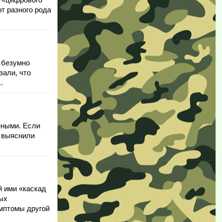
т разного рода
 безумно
зали, что
.
еными. Если
, выяснили
й ими «каскад
ных
мптомы другой