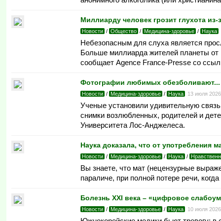
Миллиарду человек грозит глухота из-
Новости
/
Общество
/
Медицина-здоровье
/
Наука
Небезопасным для слуха является просл
Больше миллиарда жителей планеты от 1
сообщает Agence France-Presse со ссыл
Фотографии любимых обезболивают...
Новости
/
Медицина-здоровье
/
Наука
13 июля 202
Ученые установили удивительную связь
снимки возлюбленных, родителей и дете
Университета Лос-Анджелеса.
Наука доказала, что от употребления м
Новости
/
Медицина-здоровье
/
Наука
/
Нравственн
Вы знаете, что мат (нецензурные выраже
параличе, при полной потере речи, когда 
Болезнь XXI века – «цифровое слабоу
Новости
/
Медицина-здоровье
/
Наука
10 июля 202
Южнокорейские медики бьют тревогу: в