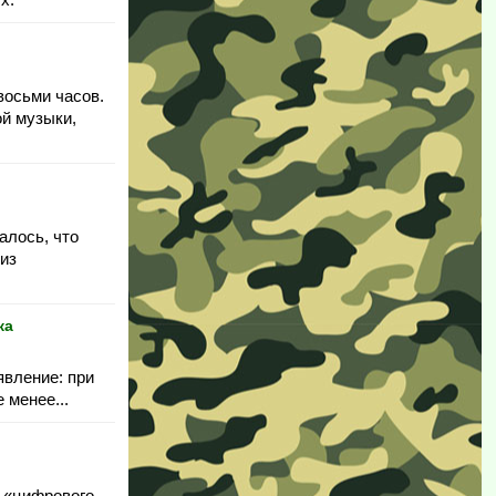
восьми часов.
ой музыки,
алось, что
 из
ка
явление: при
 менее...
ы «цифрового