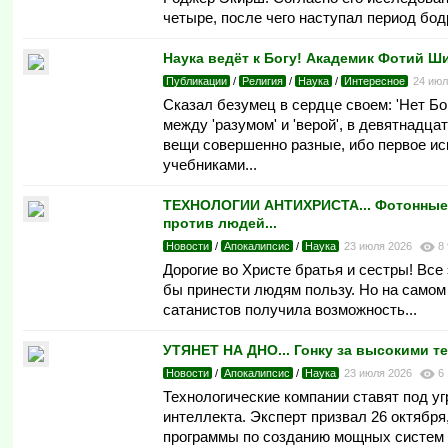
четыре, после чего наступал период бодр
Наука ведёт к Богу! Академик Фотий Ш
Публикации
/
Религия
/
Наука
/
Интересное
24 ию
Сказал безумец в сердце своем: 'Нет Бог
между 'разумом' и 'верой', в девятнадцат
вещи совершенно разные, ибо первое ис
учебниками...
ТЕХНОЛОГИИ АНТИХРИСТА... Фотонные ч
против людей...
Новости
/
Апокалипсис
/
Наука
23 июля 2026
8
Дорогие во Христе братья и сестры! Вс
бы принести людям пользу. Но на самом
сатанистов получила возможность...
УТЯНЕТ НА ДНО... Гонку за высокими т
Новости
/
Апокалипсис
/
Наука
23 июля 2026
6
Технологические компании ставят под у
интеллекта. Эксперт призвал 26 октября
программы по созданию мощных систем