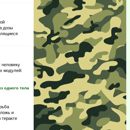
ной
ма дозы
 длящиеся
т человеку
ех модулей:
з одного тела
орьба
 ложь и
 теракте