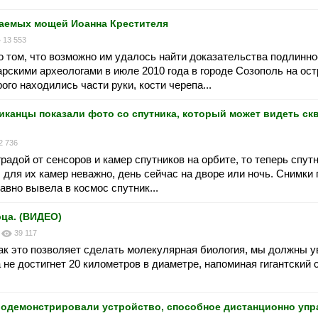
гаемых мощей Иоанна Крестителя
13 553
 том, что возможно им удалось найти доказательства подлинн
рскими археологами в июле 2010 года в городе Созополь на ос
ого находились части руки, кости черепа...
канцы показали фото со спутника, который может видеть ск
2 736
адой от сенсоров и камер спутников на орбите, то теперь спутн
 для их камер неважно, день сейчас на дворе или ночь. Снимки
давно вывела в космос спутник...
рца. (ВИДЕО)
39 117
как это позволяет сделать молекулярная биология, мы должны 
а не достигнет 20 километров в диаметре, напоминая гигантский
одемонстрировали устройство, способное дистанционно упр