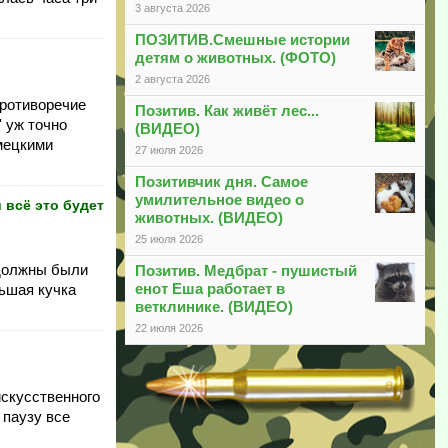
3 августа 2026
ПОЗИТИВ.Смешные истории
детям о животных. (ФОТО)
2 августа 2026
противоречие
Позитив. Как живёт лес...
' уж точно
(ВИДЕО)
емецкими
27 июля 2026
Позитивчик дня. Самое
умилительное видео о
 всё это будет
животных. (ВИДЕО)
25 июля 2026
 должны были
Позитив. Медбрат - пушистый
енот Еша работает в
льшая кучка
ветклинике. (ВИДЕО)
22 июля 2026
искусственного
 паузу все