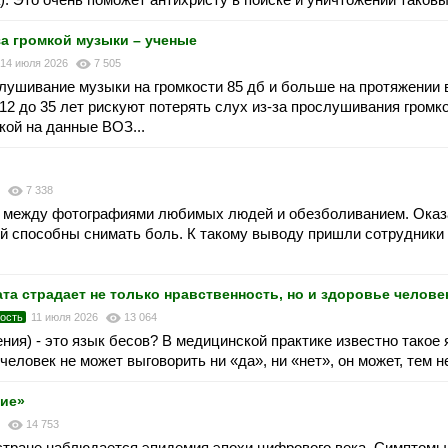
за громкой музыки – ученые
14 июля 2026
7 505
ушивание музыки на громкости 85 дб и больше на протяжении 
2 до 35 лет рискуют потерять слух из-за прослушивания громк
кой на данные ВОЗ...
6
7 338
 между фотографиями любимых людей и обезболиванием. Оказ
й способны снимать боль. К такому выводу пришли сотрудники
ата страдает не только нравственность, но и здоровье челове
ость
11 июля 2026
13 064
ния) - это язык бесов? В медицинской практике известно такое 
человек не может выговорить ни «да», ни «нет», он может, тем не
мие»
6
14 753
 стране наблюдается эпидемия эпохи цифрового века. Симптом