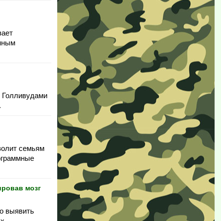
вает
онным
м Голливудами
.
волит семьям
рограммные
ировав мозг
но выявить
х.