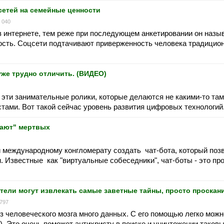
сетей на семейные ценности
 040
 интернете, тем реже при последующем анкетировании он назы
ость. Соцсети подтачивают приверженность человека традици
уже трудно отличить. (ВИДЕО)
а эти занимательные ролики, которые делаются не какими-то та
стами. Вот такой сейчас уровень развития цифровых технологий
шают" мертвых
й международному конгломерату создать чат-бота, который поз
 Известные как "виртуальные собеседники", чат-боты - это п
.
тели могут извлекать самые заветные тайны, просто проскан
 797
з человеческого мозга много данных. С его помощью легко мож
). Это очень поможет антихристу в поиске и уничтожении таковы