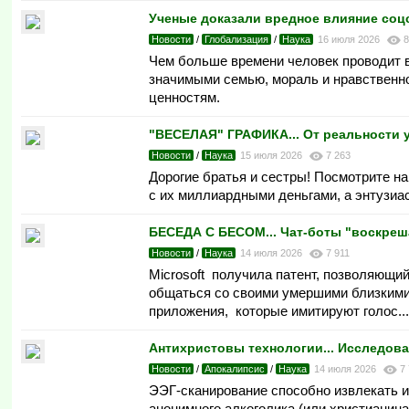
Ученые доказали вредное влияние соц
Новости
/
Глобализация
/
Наука
16 июля 2026
8
Чем больше времени человек проводит в
значимыми семью, мораль и нравственн
ценностям.
"ВЕСЕЛАЯ" ГРАФИКА... От реальности 
Новости
/
Наука
15 июля 2026
7 263
Дорогие братья и сестры! Посмотрите н
с их миллиардными деньгами, а энтузиа
БЕСЕДА С БЕСОМ... Чат-боты "воскре
Новости
/
Наука
14 июля 2026
7 911
Microsoft получила патент, позволяющи
общаться со своими умершими близкими.
приложения, которые имитируют голос..
Антихристовы технологии... Исследова
Новости
/
Апокалипсис
/
Наука
14 июля 2026
7
ЭЭГ-сканирование способно извлекать и
анонимного алкоголика (или христианина