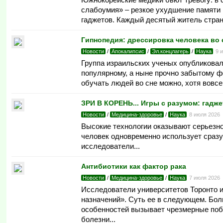
слабоумия» – резкое ухудшение памяти 
гаджетов. Каждый десятый житель стран
Гипнопедия: дрессировка человека во 
Новости
/
Апокалипсис
/
Эл.концлагерь
/
Наука
9 
Группа израильских ученых опубликовал
популярному, а ныне прочно забытому ф
обучать людей во сне можно, хотя вовсе 
ЗРИ В КОРЕНЬ... Игры с разумом: гадж
Новости
/
Медицина-здоровье
/
Наука
8 июля 2026
Высокие технологии оказывают серьезн
человек одновременно использует сразу
исследователи...
Антибиотики как фактор рака
Новости
/
Медицина-здоровье
/
Наука
7 июля 2026
Исследователи университетов Торонто и
назначений». Суть ее в следующем. Бол
особенностей вызывает чрезмерные поб
болезни...