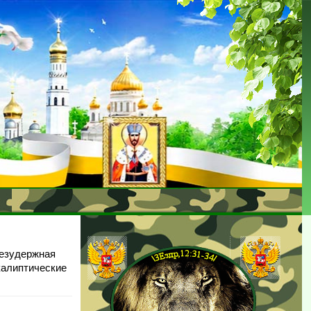
Безудержная
калиптические