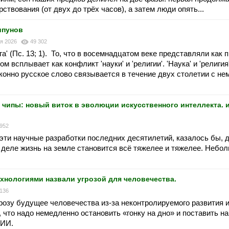
ствования (от двух до трёх часов), а затем люди опять...
ипунов
ля 2026
49 302
а' (Пс. 13; 1). То, что в восемнадцатом веке представляли как 
ом всплывает как конфликт 'науки' и 'религии'. 'Наука' и 'религия
конно русское слово связывается в течение двух столетии с н
ипы: новый виток в эволюции искусственного интеллекта. и
 952
е эти научные разработки последних десятилетий, казалось бы,
 деле жизнь на земле становится всё тяжелее и тяжелее. Небо
ехнологиями назвали угрозой для человечества.
 136
грозу будущее человечества из-за неконтролируемого развития 
, что надо немедленно остановить «гонку на дно» и поставить на
 ИИ.