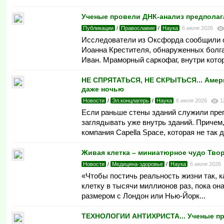
Ученые провели ДНК-анализ предпола
Публикации
/
Православие
/
Наука
6 июля 2026
Исследователи из Оксфорда сообщили о
Иоанна Крестителя, обнаруженных болга
Иван. Мраморный саркофаг, внутри котор
НЕ СПРЯТАТЬСЯ, НЕ СКРЫТЬСЯ... Амери
даже ночью
Новости
/
Эл.концлагерь
/
Наука
6 июля 2026
1
Если раньше стены зданий служили прегр
заглядывать уже внутрь зданий. Причем,
компания Capella Space, которая не так 
Живая клетка – миниатюрное чудо Тво
Новости
/
Медицина-здоровье
/
Наука
6 июля 2026
«Чтобы постичь реальность жизни так, 
клетку в тысячи миллионов раз, пока он
размером с Лондон или Нью-Йорк...
ТЕХНОЛОГИИ АНТИХРИСТА... Ученые пр