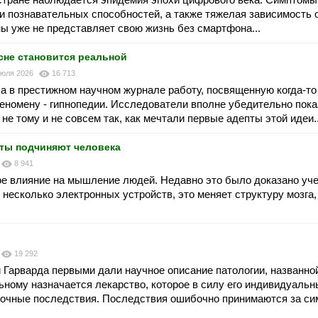
и познавательных способностей, а также тяжелая зависимость о
ы уже не представляет свою жизнь без смартфона...
сне становится реальной
июля 2026
16 713
а в престижном научном журнале работу, посвященную когда-то
еномену - гипнопедии. Исследователи вполне убедительно пока
не тому и не совсем так, как мечтали первые адепты этой идеи..
еты подчиняют человека
8 941
ое влияние на мышление людей. Недавно это было доказано уч
 несколько электронных устройств, это меняет структуру мозга
19 292
 Гарварда первыми дали научное описание патологии, названно
ьному назначается лекарство, которое в силу его индивидуаль
очные последствия. Последствия ошибочно принимаются за си