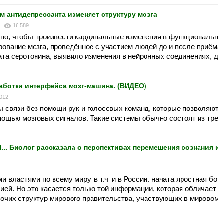
 антидепрессанта изменяет структуру мозга
6
16 589
чно, чтобы произвести кардинальные изменения в функциональ
рование мозга, проведённое с участием людей до и после приё
вата серотонина, выявило изменения в нейронных соединениях,
аботки интерфейса мозг-машина. (ВИДЕО)
 012
 связи без помощи рук и голосовых команд, которые позволяю
ощью мозговых сигналов. Такие системы обычно состоят из тр
Биолог рассказала о перспективах перемещения сознания и
 властями по всему миру, в т.ч. и в России, начата яростная б
ей. Но это касается только той информации, которая обличает
чих структур мирового правительства, участвующих в мировом