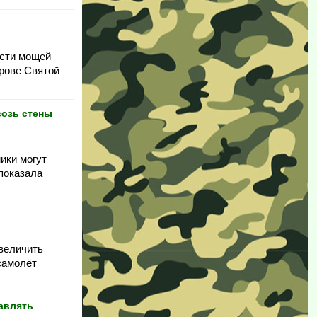
ости мощей
трове Святой
возь стены
ики могут
 показала
увеличить
 самолёт
авлять