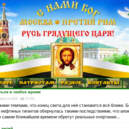
МИРЕ
ПАТРИОТАМ
РАЗНОЕ
КОНТАКТЫ
ться в любое время
августа 2026
23 561
ми темпами, что конец света для неё становится всё ближе. 
нефтяных гигантов обернулась такими последствиями, что апо
в самом ближайшем времени обретут реальные очертания...
 детей