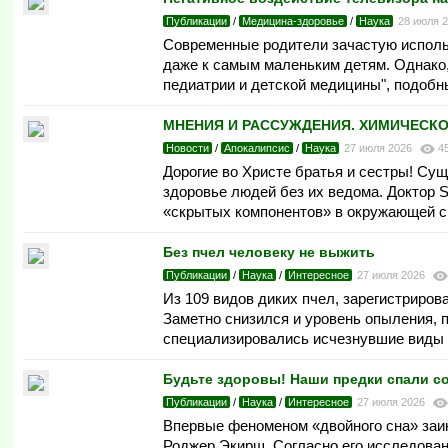
Публикации
/
Медицина-здоровье
/
Наука
28 июля 
Современные родители зачастую использ
даже к самым маленьким детям. Однако,
педиатрии и детской медицины", подобн
МНЕНИЯ И РАССУЖДЕНИЯ. ХИМИЧЕСКОЕ 
Новости
/
Апокалипсис
/
Наука
27 июля 2026
4
Дорогие во Христе братья и сестры! Су
здоровье людей без их ведома. Доктор S
«скрытых компонентов» в окружающей ср
Без пчел человеку не выжить
Публикации
/
Наука
/
Интересное
27 июля 2026
Из 109 видов диких пчел, зарегистриров
Заметно снизился и уровень опыления, 
специализировались исчезнувшие виды п
Будьте здоровы! Наши предки спали со
Публикации
/
Наука
/
Интересное
27 июля 2026
Впервые феноменом «двойного сна» заи
Роджер Экирш. Согласно его исследован