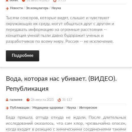
donat
31 августа 2025
3 755
Новости
/
Эл.концлагерь
/
Наука
Тысячи сенсоров, которые видят, слышат и чувствуют
окружающую их среду, могут общаться друг с другом и
передавать информацию на огромные расстояния --
концепция умной пыли давно будоражит ученых и
разработчиков по всему миру. Россия -- не исключение.
Подробнее
Вода, которая нас убивает. (ВИДЕО).
Републикация
галилея
26 августа 2025
31 117
Публикации
/
Медицина-здоровье
/
Наука
/
Интересное
Беда пришла, оттуда откуда не ждали. После длительных
исследований оказалось, что сам хлор, чрезвычайно опасен,
когда входит в реакцию с химическими соединениями такими