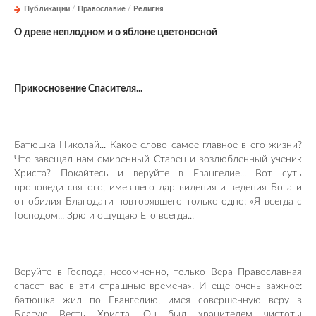
Публикации
/
Православие
/
Религия
О древе неплодном и о яблоне цветоносной
Прикосновение Спасителя...
Батюшка Николай... Какое слово самое главное в его жизни?
Что завещал нам смиренный Старец и возлюбленный ученик
Христа? Покайтесь и веруйте в Евангелие... Вот суть
проповеди святого, имевшего дар видения и ведения Бога и
от обилия Благодати повторявшего только одно: «Я всегда с
Господом... Зрю и ощущаю Его всегда...
Веруйте в Господа, несомненно, только Вера Православная
спасет вас в эти страшные времена». И еще очень важное:
батюшка жил по Евангелию, имея совершенную веру в
Благую Весть Христа. Он был хранителем чистоты